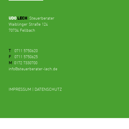
Steuerberater
UDO
LECH
Waiblinger Straße 124
70734 Fellbach
T
0711 5750620
F
0711 5750625
M
0172 7330700
info@steuerberater-lech.de
IMPRESSUM
|
DATENSCHUTZ